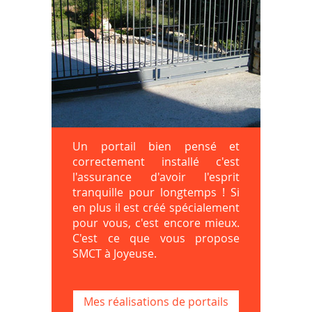
Un portail bien pensé et
correctement installé c'est
l'assurance d'avoir l'esprit
tranquille pour longtemps ! Si
en plus il est créé spécialement
pour vous, c'est encore mieux.
C'est ce que vous propose
SMCT à Joyeuse.
Mes réalisations de portails