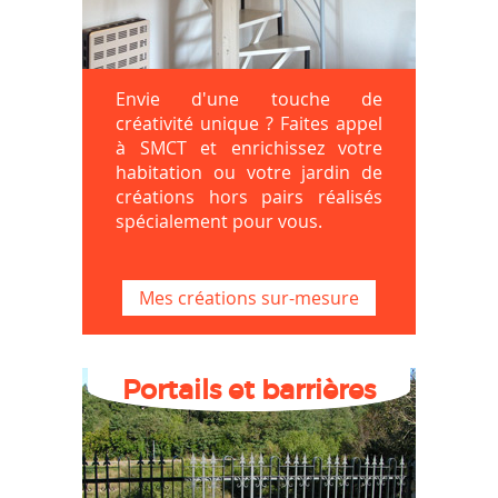
Envie d'une touche de
créativité unique ? Faites appel
à SMCT et enrichissez votre
habitation ou votre jardin de
créations hors pairs réalisés
spécialement pour vous.
Mes créations sur-mesure
Portails et barrières